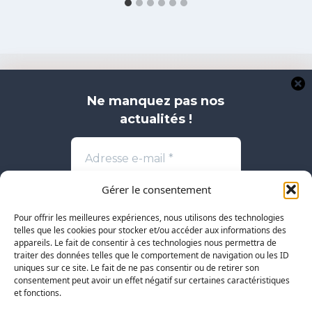
Ne manquez pas nos
actualités !
Accueil Association Golf de Saint-Aubin
Association Sportive de Saint Aubin
Gérer le consentement
Contactez-nous
Ecole de Golf
Pour offrir les meilleures expériences, nous utilisons des technologies
Les equipes de Saint-Aubin
Mentions légales
telles que les cookies pour stocker et/ou accéder aux informations des
appareils. Le fait de consentir à ces technologies nous permettra de
Politique de confidentialité
traiter des données telles que le comportement de navigation ou les ID
uniques sur ce site. Le fait de ne pas consentir ou de retirer son
consentement peut avoir un effet négatif sur certaines caractéristiques
et fonctions.