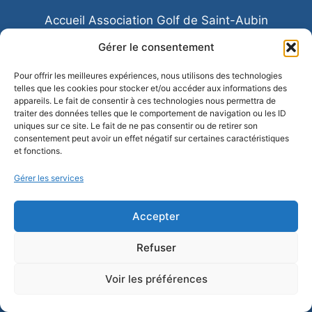
Accueil Association Golf de Saint-Aubin
Association Sportive de Saint Aubin
Gérer le consentement
Contactez-nous
Ecole de Golf
Pour offrir les meilleures expériences, nous utilisons des technologies
telles que les cookies pour stocker et/ou accéder aux informations des
Les equipes de Saint-Aubin
appareils. Le fait de consentir à ces technologies nous permettra de
traiter des données telles que le comportement de navigation ou les ID
Mentions légales
Politique de confidentialité
uniques sur ce site. Le fait de ne pas consentir ou de retirer son
consentement peut avoir un effet négatif sur certaines caractéristiques
et fonctions.
Gérer les services
Accepter
Refuser
Voir les préférences
© 2026 AS Golf Saint Aubin