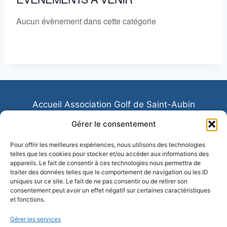
Aucun évènement dans cette catégorie
Accueil Association Golf de Saint-Aubin
Association Sportive de Saint Aubin
Gérer le consentement
Contactez-nous
Ecole de Golf
Pour offrir les meilleures expériences, nous utilisons des technologies
telles que les cookies pour stocker et/ou accéder aux informations des
Les equipes de Saint-Aubin
appareils. Le fait de consentir à ces technologies nous permettra de
traiter des données telles que le comportement de navigation ou les ID
Mentions légales
Politique de confidentialité
uniques sur ce site. Le fait de ne pas consentir ou de retirer son
consentement peut avoir un effet négatif sur certaines caractéristiques
et fonctions.
Gérer les services