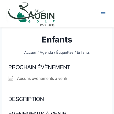
Aller
au
contenu
Enfants
Accueil
/
Agenda
/
Étiquettes
/
Enfants
PROCHAIN ÉVÈNEMENT
Aucuns évènements à venir
DESCRIPTION
ÉVÈNEMENTS À VENIR