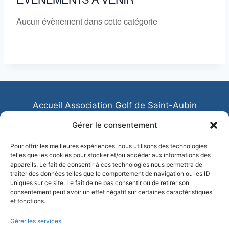
Aucun évènement dans cette catégorie
Accueil Association Golf de Saint-Aubin
Association Sportive de Saint Aubin
Gérer le consentement
Contactez-nous
Ecole de Golf
Pour offrir les meilleures expériences, nous utilisons des technologies
telles que les cookies pour stocker et/ou accéder aux informations des
Les equipes de Saint-Aubin
appareils. Le fait de consentir à ces technologies nous permettra de
traiter des données telles que le comportement de navigation ou les ID
Mentions légales
Politique de confidentialité
uniques sur ce site. Le fait de ne pas consentir ou de retirer son
consentement peut avoir un effet négatif sur certaines caractéristiques
et fonctions.
Gérer les services