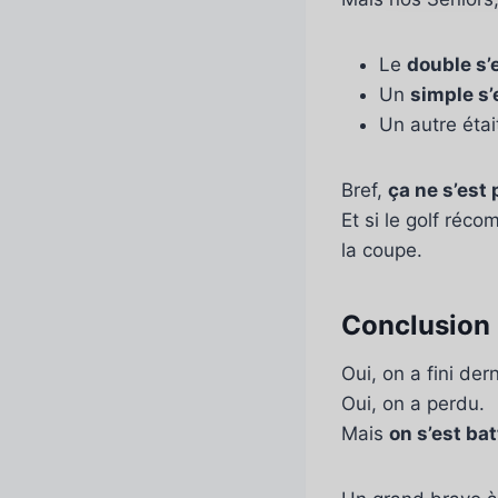
Le
double s’
Un
simple s’
Un autre éta
Bref,
ça ne s’est
Et si le golf réco
la coupe.
Conclusion : 
Oui, on a fini dern
Oui, on a perdu.
Mais
on s’est ba