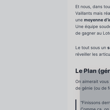
Et nous, dans tou
Vaillants mais r
une
moyenne d’i
Une équipe soudée
de gagner au Lot
Le tout sous un
s
réveiller les artic
Le Plan (gén
On aimerait vous d
de génie (ou de f
“Finissons dern
Comme ça, on af