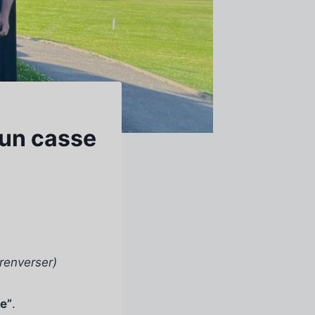
’un casse
 renverser)
ne”
.