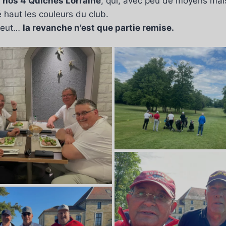
à
nos 4 Quiches Lorraine
, qui, avec peu de moyens ma
é haut les couleurs du club.
 veut…
la revanche n’est que partie remise.