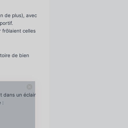
n de plus), avec
portif.
frôlaient celles
stoire de bien
Et dans un éclair
 :