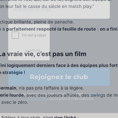
 leur fait le casse du siècle en match play.”
ique brillante, pleine de panache.
on a
parfaitement respecté la feuille de route
:
on a fin
La vraie vie, c’est pas un film
Nous ne spammons pas ! Consultez notre
politique de
confidentialité
pour plus d’informations.
ini logiquement derniers face à des équipes plus fort
 stratégie !
Germain
, n’a pas pris l’affaire à la légère.
llerie lourde
, avec des joueurs affûtés, des swings de 
 avec le zéro.
fidèles à leur style, n’ont
rien lâché
: