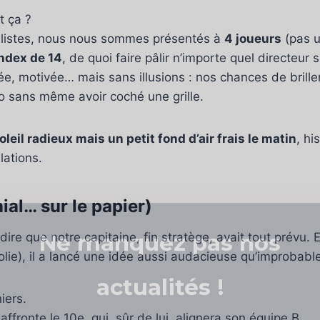
t ça ?
éalistes, nous nous sommes présentés à
4 joueurs
(pas u
ndex de 14
, de quoi faire pâlir n’importe quel directeur s
, motivée… mais sans illusions : nos chances de briller 
o sans même avoir coché une grille.
oleil radieux mais un petit fond d’air frais le matin
, hi
Ne manquez pas nos
ulations.
actualités !
ial… sur le papier)
ire que notre capitaine, fin stratège, avait tout prévu. 
olie), il a lancé une idée aussi audacieuse qu’improbable
iers.
fronte le 10e, qui, sûr de lui, alignera son équipe B.