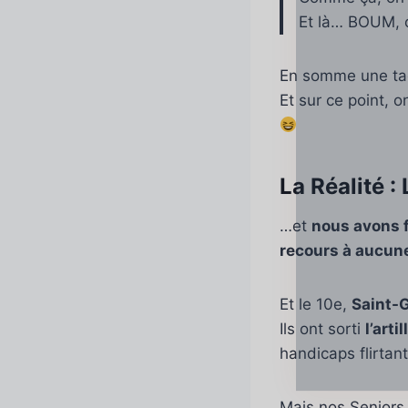
Et là… BOUM, on
En somme une tact
Et sur ce point, 
La Réalité : 
…et
nous avons f
recours à aucune
Et le 10e,
Saint-
Ils ont sorti
l’arti
handicaps flirtant
Mais nos Seniors, 