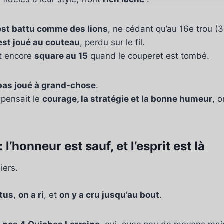
est battu comme des lions
, ne cédant qu’au 16e trou (3
est joué au couteau
, perdu sur le fil.
it encore
square au 15
quand le couperet est tombé.
 pas joué à grand-chose
.
mpensait le
courage, la stratégie et la bonne humeur
, 
l’honneur est sauf, et l’esprit est là
iers.
ttus
,
on a ri
, et
on y a cru jusqu’au bout
.