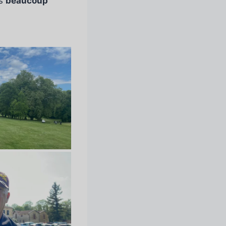
is
beaucoup