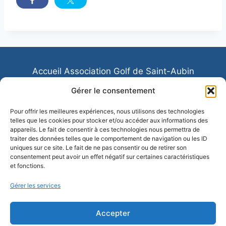
Accueil Association Golf de Saint-Aubin
Association Sportive de Saint Aubin
Gérer le consentement
Contactez-nous
Ecole de Golf
Pour offrir les meilleures expériences, nous utilisons des technologies
telles que les cookies pour stocker et/ou accéder aux informations des
Les equipes de Saint-Aubin
appareils. Le fait de consentir à ces technologies nous permettra de
traiter des données telles que le comportement de navigation ou les ID
Mentions légales
Politique de confidentialité
uniques sur ce site. Le fait de ne pas consentir ou de retirer son
consentement peut avoir un effet négatif sur certaines caractéristiques
et fonctions.
Gérer les services
Accepter